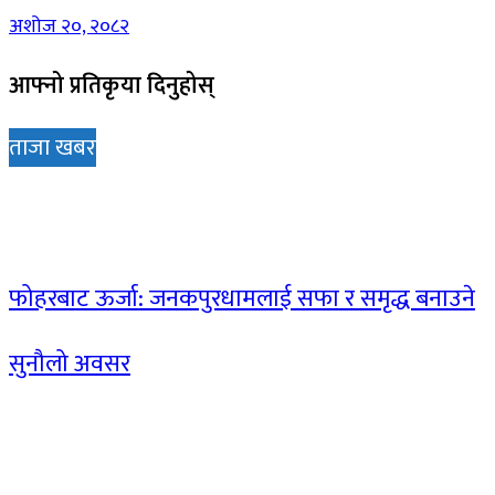
अशोज २०, २०८२
आफ्नो प्रतिकृया दिनुहोस्
ताजा खबर
फोहरबाट ऊर्जा: जनकपुरधामलाई सफा र समृद्ध बनाउने
सुनौलो अवसर