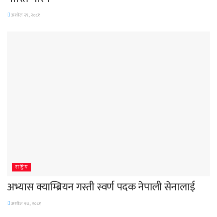
अशोज २९, २०८१
राष्ट्रिय
अभ्यास क्याम्ब्रियन गस्ती स्वर्ण पदक नेपाली सेनालाई
अशोज २७, २०८१