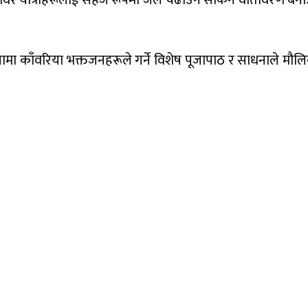
ँवर यात्रीहरूलाई सहज रूपमा जल चढाउन सकिने वातावरण बनाउन पश
 काँवरिया भक्तजनहरूले गर्ने विशेष पूजापाठ र साधनाले मौलिक स