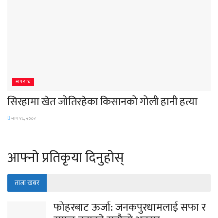
अपराध
सिरहामा खेत जोतिरहेका किसानको गोली हानी हत्या
माघ १६, २०८२
आफ्नो प्रतिकृया दिनुहोस्
ताजा खबर
फोहरबाट ऊर्जा: जनकपुरधामलाई सफा र