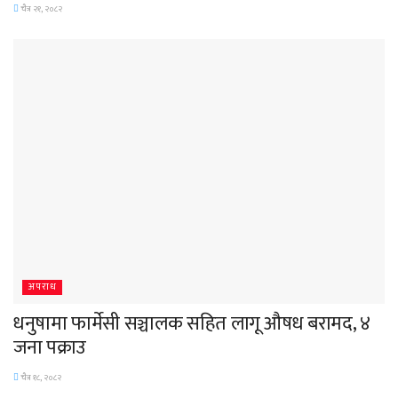
चैत्र २१, २०८२
अपराध
धनुषामा फार्मेसी सञ्चालक सहित लागू औषध बरामद, ४
जना पक्राउ
चैत्र १८, २०८२