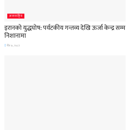
अन्तराष्ट्रिय
इरानको युद्धघोष: पर्यटकीय गन्तव्य देखि ऊर्जा केन्द्र सम्म
निशानामा
चैत्र ७, २०८२