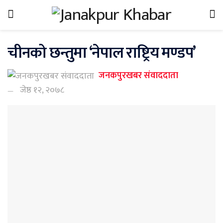
चीनको छन्तुमा ‘नेपाल राष्ट्रिय मण्डप’
जनकपुरखबर संवाददाता
जेष्ठ १२, २०७८