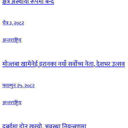
क्षेत्र अस्थायी रूपमा बन्द
चैत्र ३, २०८२
अन्तराष्ट्रिय
मोज्तबा खामेनेई इरानका नयाँ सर्वोच्च नेता, देशभर उत्सव
फाल्गुन २५, २०८२
अन्तराष्ट्रिय
दुबईमा ड्रोन खस्यो, अवस्था नियन्त्रणमा