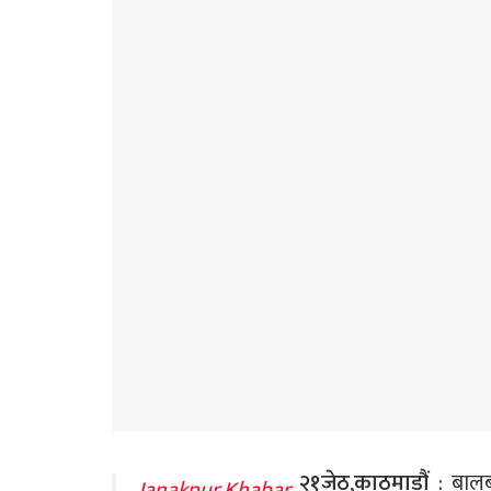
२१जेठ
,
काठमाडौं
: बालब
Janakpur Khabar