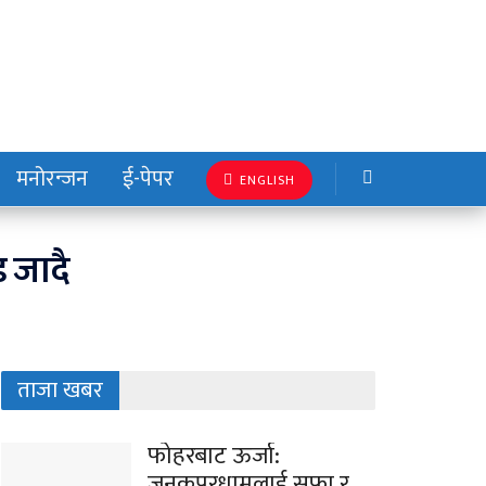
मनोरन्जन
ई-पेपर
ENGLISH
 जादै
ताजा खबर
फोहरबाट ऊर्जा:
जनकपुरधामलाई सफा र