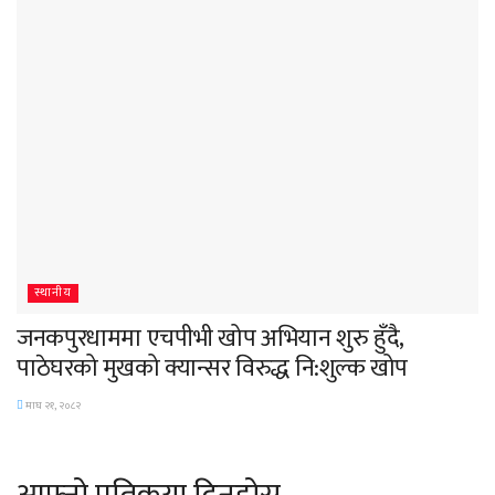
स्थानीय
जनकपुरधाममा एचपीभी खोप अभियान शुरु हुँदै,
पाठेघरको मुखको क्यान्सर विरुद्ध नि:शुल्क खोप
माघ २१, २०८२