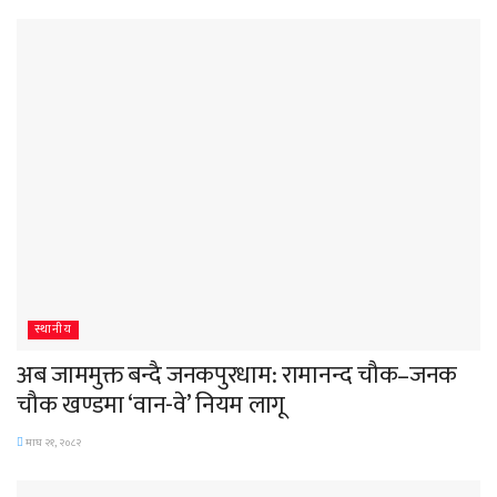
स्थानीय
अब जाममुक्त बन्दै जनकपुरधाम: रामानन्द चौक–जनक
चौक खण्डमा ‘वान-वे’ नियम लागू
माघ २१, २०८२