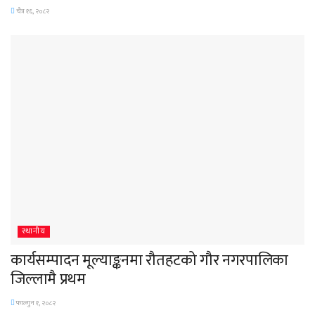
चैत्र १६, २०८२
स्थानीय
कार्यसम्पादन मूल्याङ्कनमा रौतहटको गौर नगरपालिका
जिल्लामै प्रथम
फाल्गुन १, २०८२