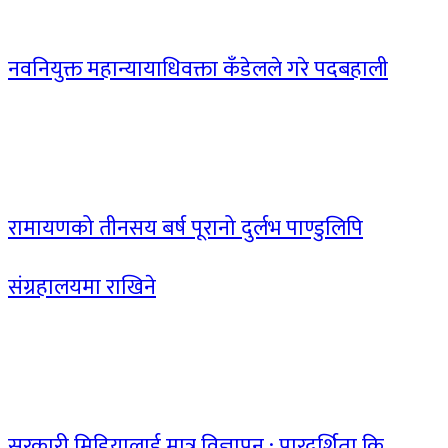
नवनियुक्त महान्यायाधिवक्ता कँडेलले गरे पदबहाली
रामायणको तीनसय बर्ष पूरानो दुर्लभ पाण्डुलिपि
संग्रहालयमा राखिने
सरकारी मिडियालाई मात्र विज्ञापन : पारदर्शिता कि