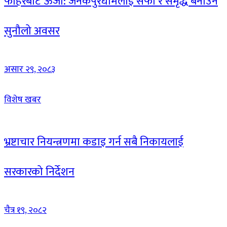
फोहरबाट ऊर्जा: जनकपुरधामलाई सफा र समृद्ध बनाउने
सुनौलो अवसर
असार २९, २०८३
विशेष खबर
भ्रष्टाचार नियन्त्रणमा कडाइ गर्न सबै निकायलाई
सरकारको निर्देशन
चैत्र १९, २०८२