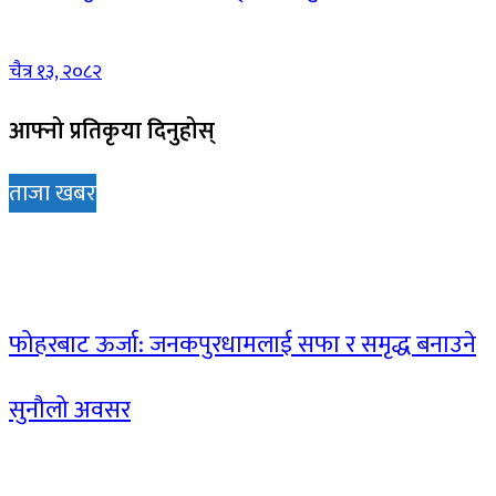
चैत्र १३, २०८२
आफ्नो प्रतिकृया दिनुहोस्
ताजा खबर
फोहरबाट ऊर्जा: जनकपुरधामलाई सफा र समृद्ध बनाउने
सुनौलो अवसर